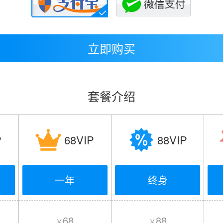
立即购买
套餐介绍
P
68VIP
88VIP
一年
终身
68
88
￥
￥