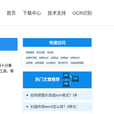
首页
下载中心
技术支持
OCR识别
快速访问
使用教程
常见问题
知识库
pdf图片获取
pdf转excel
pdf转jpg
pdf转ppt
pdf转word
pdf转换
pdf转换器
word转pdf
图片转PDF
迅捷pdf转换器
得十分重
工具，帮
热门文章推荐
如何把图片改成icon格式？3种方法搞定格式转换
扫描件转word怎么转？3种方法一看就会